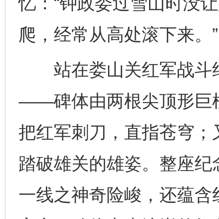
忆：“钟政委过雪山时没
爬，经常从高处滚下来。”
站在娄山关红军战斗纪
——碑体由两根尖顶形巨
把红军刺刀，直指苍穹；
踏破雄关的雄姿。整座纪
一线之神奇险峻，还蕴含红