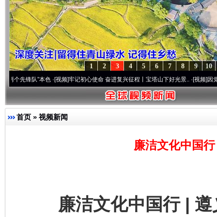
1
2
3
4
5
6
7
8
9
10
队”本色
·[视频]
牢记初心使命 奋进复兴征程丨宝塔山下好光景..
·[视频]
因党而生 为党而
首页
»
视频新闻
廉洁文化中国行 
廉洁文化中国行 | 遵