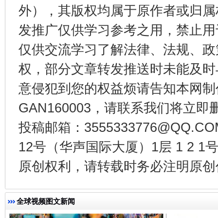
外），其版权均属于原作者或归属
发推广仅供学习参考之用，禁止用
东山县通报“牛蛙产品抗生素超标问题”
法
仅供交流学习了解法律、法规、政
权，部分文章转发推送时未能及时
意侵犯到您的权益烦请告知本网制作采编
GAN160003，请联系我们将立即删
投稿邮箱：3555333776@QQ
12号（华声国际大厦）1层 1 2
原创权利，请转载时务必注明原创作
千年窑火 生生不息
一
全球视频图文新闻