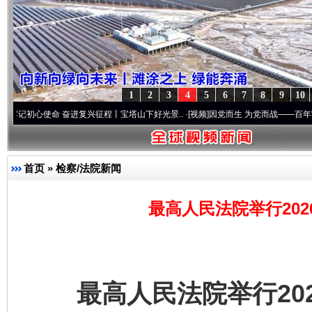
1
2
3
4
5
6
7
8
9
10
使命 奋进复兴征程丨宝塔山下好光景..
·[视频]
因党而生 为党而战——百年“纪”事⑧加强纪
首页
»
检察/法院新闻
最高人民法院举行20
最高人民法院举行202