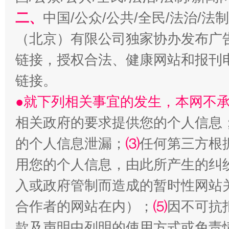
二、
中国/公众/公共/全民/法治/
受贿1.44亿！段成刚被判无期
从幼儿
（北京）有限公司独家协办发布广
链接，授权合法、健康网站和报刊
链接。
●就下列相关事宜的发生，本网不
相关政府的要求提供您的个人信息
的个人信息泄漏；
⑶
任何第三方根
用您的个人信息，由此所产生的纠
全民健身五年计划来了！等你上场
入或政府管制而造成的暂时性网站
合作者的网站在内）；
⑸
因不可抗
款及声明中列明的使用方式或免责