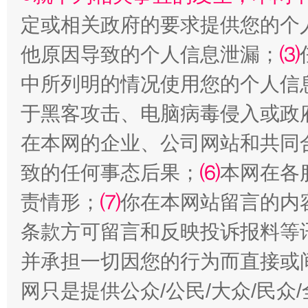
定或相关政府的要求提供您的个
他原因导致的个人信息泄漏；
⑶
中所列明的情况使用您的个人信
受贿1.44亿！段成刚被判无期
从幼儿
于黑客攻击、电脑病毒侵入或政
在本网的企业、公司网站和共同
致的任何事态后果；
⑹
本网在各
责情形；
⑺
你在本网站留言的内
条款方可留言和反映投诉报料等
并承担一切因您的行为而直接或
网只是提供公众/公民/大众/民
全民健身五年计划来了！等你上场