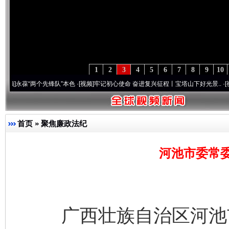
1
2
3
4
5
6
7
8
9
10
“两个先锋队”本色
·[视频]
牢记初心使命 奋进复兴征程丨宝塔山下好光景..
·[视频]
因党而
首页
»
聚焦廉政法纪
河池市委常
广西壮族自治区河池市