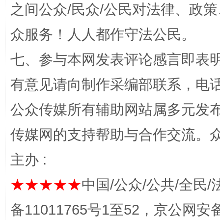
之间公众/民众/公民对法律、政
众服务！人人都作守法公民。
七、参与本网发表评论感言即表明
有意见请向制作采编部联系，电话：0
“蜀中异人”王建安的艺术幻境
公众传媒所有辅助网站属多元发
传媒网的支持帮助与合作交流。
主办 :
★★★★★
中国/公众/公共/全民/
备11011765号1至52，京公网安备：
完善运行机制助力责任有效落实
一纸欠条